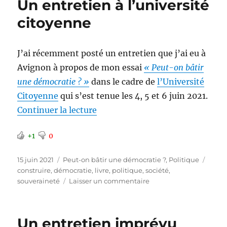
Un entretien à l’université
un
impératif
citoyenne
J’ai récemment posté un entretien que j’ai eu à
Avignon à propos de mon essai
« Peut-on bâtir
une démocratie ? »
dans le cadre de
l’Université
Citoyenne
qui s’est tenue les 4, 5 et 6 juin 2021.
de « Un entretien à l’université
Continuer la lecture
+1
0
Publié
Catégories
Étiqu
15 juin 2021
Peut-on bâtir une démocratie ?
,
Politique
le
construire
,
démocratie
,
livre
,
politique
,
société
,
sur
souveraineté
Laisser un commentaire
Un
entretien
à
Un entretien imprévu
l’université