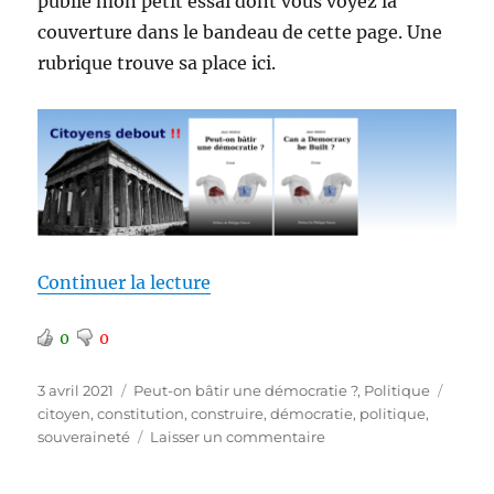
publié mon petit essai dont vous voyez la
couverture dans le bandeau de cette page. Une
rubrique trouve sa place ici.
de « Une rubrique dédiée »
Continuer la lecture
0
0
Publié
Catégories
Étiqu
3 avril 2021
Peut-on bâtir une démocratie ?
,
Politique
le
citoyen
,
constitution
,
construire
,
démocratie
,
politique
,
sur
souveraineté
Laisser un commentaire
Une
rubrique