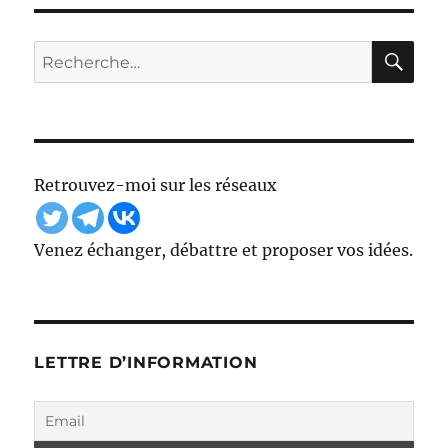
PRÉ
SUIV
publications
CÉD
ANT
ENT
E
RE
Recherche
E
pour :
Retrouvez-moi sur les réseaux
Venez échanger, débattre et proposer vos idées.
LETTRE D’INFORMATION