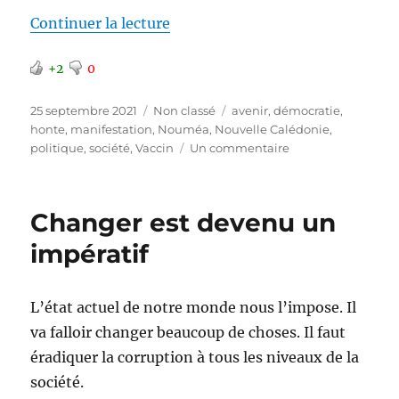
de « Manifestation à Nouméa »
Continuer la lecture
+2
0
Publié
Catégories
Étiquettes
25 septembre 2021
Non classé
avenir
,
démocratie
,
le
honte
,
manifestation
,
Nouméa
,
Nouvelle Calédonie
,
sur
politique
,
société
,
Vaccin
Un commentaire
Manifestation
à
Nouméa
Changer est devenu un
impératif
L’état actuel de notre monde nous l’impose. Il
va falloir changer beaucoup de choses. Il faut
éradiquer la corruption à tous les niveaux de la
société.