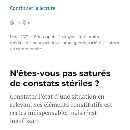
de « De quoi avez-vous donc peu
Continuer la lecture
+1
0
Publié
Catégories
Étiquettes
1 mai 2021
Philosophie
citoyen
,
libre-arbitre
,
le
médiocrité
,
peur
,
politique
,
propagande
,
société
Laisser
sur
un commentaire
De
quoi
avez-
N’êtes-vous pas saturés
vous
donc
de constats stériles ?
peur
?
Constater l’état d’une situation en
relevant ses éléments constitutifs est
certes indispensable, mais c’est
insuffisant