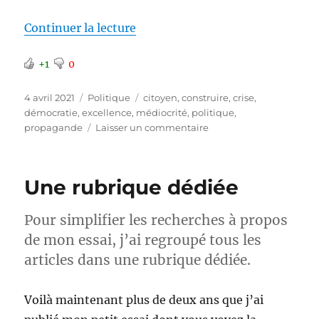
de « N’êtes-vous pas saturés de 
Continuer la lecture
+1
0
Publié
Catégories
Étiquettes
4 avril 2021
Politique
citoyen
,
construire
,
crise
,
le
démocratie
,
excellence
,
médiocrité
,
politique
,
sur
propagande
Laisser un commentaire
N’êtes-
vous
pas
Une rubrique dédiée
saturés
de
constats
Pour simplifier les recherches à propos
stériles
de mon essai, j’ai regroupé tous les
?
articles dans une rubrique dédiée.
Voilà maintenant plus de deux ans que j’ai