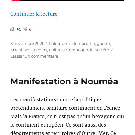
de « Le combat médiatique »
Continuer la lecture
+1
0
Publié
Catégories
Étiquettes
8 novembre 2021
Politique
démocratie
,
guerre
,
le
Machiavel
,
médias
,
politique
,
propagande
,
société
sur
Laisser un commentaire
Le
combat
médiatique
Manifestation à Nouméa
Les manifestations contre la politique
prétendument sanitaire continuent en France.
Mais la France, ce n’est pas qu’un hexagone sur
le continent européen. Ce sont aussi des
départements et territoires d’Outre-Mer. Ce