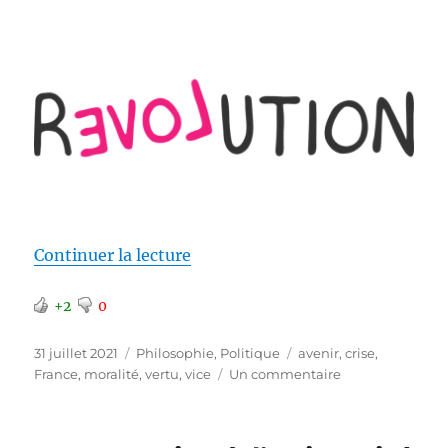
de « Changer est devenu un impé
Continuer la lecture
+2
0
Publié
Catégories
Étiquettes
31 juillet 2021
Philosophie
,
Politique
avenir
,
crise
,
le
sur
France
,
moralité
,
vertu
,
vice
Un commentaire
Changer
est
devenu