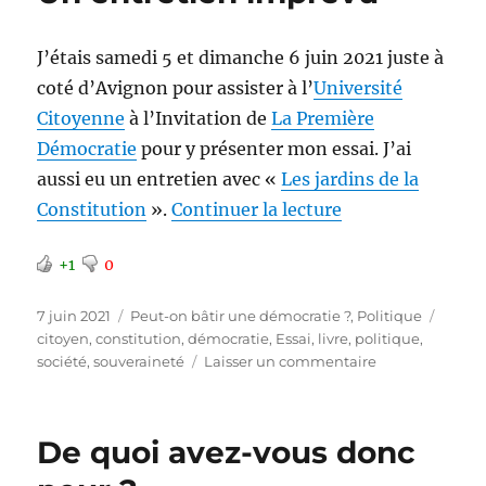
citoyenne
J’étais samedi 5 et dimanche 6 juin 2021 juste à
coté d’Avignon pour assister à l’
Université
Citoyenne
à l’Invitation de
La Première
Démocratie
pour y présenter mon essai. J’ai
aussi eu un entretien avec «
Les jardins de la
de « Un entretie
Constitution
».
Continuer la lecture
+1
0
Publié
Catégories
Étique
7 juin 2021
Peut-on bâtir une démocratie ?
,
Politique
le
citoyen
,
constitution
,
démocratie
,
Essai
,
livre
,
politique
,
sur
société
,
souveraineté
Laisser un commentaire
Un
entretien
imprévu
De quoi avez-vous donc