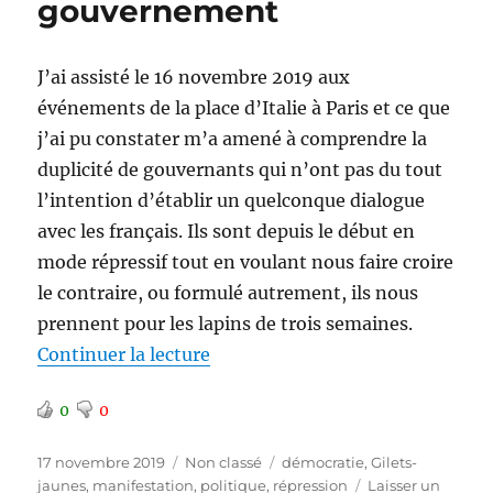
gouvernement
J’ai assisté le 16 novembre 2019 aux
événements de la place d’Italie à Paris et ce que
j’ai pu constater m’a amené à comprendre la
duplicité de gouvernants qui n’ont pas du tout
l’intention d’établir un quelconque dialogue
avec les français. Ils sont depuis le début en
mode répressif tout en voulant nous faire croire
le contraire, ou formulé autrement, ils nous
prennent pour les lapins de trois semaines.
de « Honte à ce gouvernement 
Continuer la lecture
0
0
Publié
Catégories
Étiquettes
17 novembre 2019
Non classé
démocratie
,
Gilets-
le
jaunes
,
manifestation
,
politique
,
répression
Laisser un