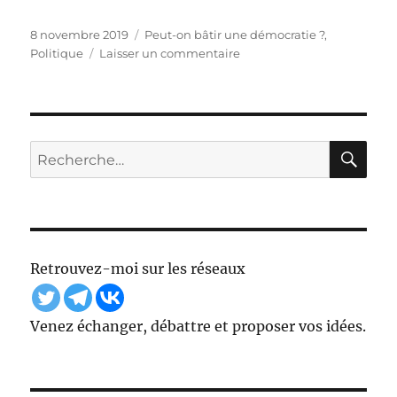
Publié
Catégories
8 novembre 2019
Peut-on bâtir une démocratie ?
,
le
sur
Politique
Laisser un commentaire
Une
présentation
vidéo
en
ligne
RE
Recherche
de
pour :
mon
essai
Retrouvez-moi sur les réseaux
Venez échanger, débattre et proposer vos idées.