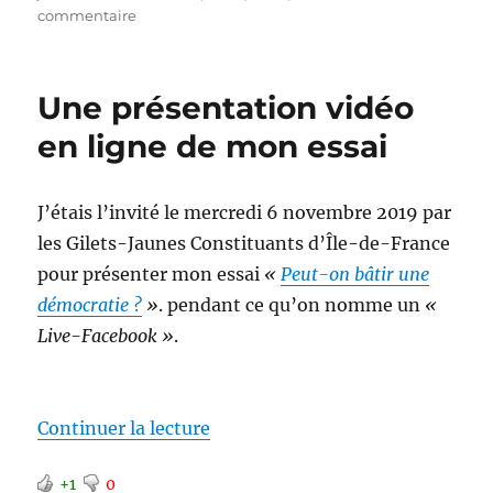
sur
commentaire
Honte
à
ce
Une présentation vidéo
gouvernement
en ligne de mon essai
J’étais l’invité le mercredi 6 novembre 2019 par
les Gilets-Jaunes Constituants d’Île-de-France
pour présenter mon essai
«
Peut-on bâtir une
démocratie ?
»
. pendant ce qu’on nomme un
«
Live-Facebook »
.
de « Une présentation vidéo en 
Continuer la lecture
+1
0