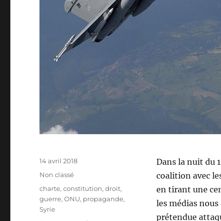
Publié
14 avril 2018
Dans la nuit du 1
le
Catégories
Non classé
coalition avec le
Étiquettes
charte
,
constitution
,
droit
,
en tirant une ce
guerre
,
ONU
,
propagande
,
les médias nous 
Syrie
prétendue attaq