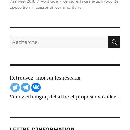
Publié
Catégories
Étiquettes
7 janvier 2018
Politique
censure
,
fake news
,
hypocrite
,
le
sur
opposition
Laisser un commentaire
Une
nouvelle
loi
contre
les
RE
Recherche
fausses
pour :
nouvelles
?
Retrouvez-moi sur les réseaux
Venez échanger, débattre et proposer vos idées.
LETTRE D’INFORMATION