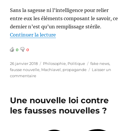
Sans la sagesse ni l’intelligence pour relier
entre eux les éléments composant le savoir, ce
dernier n’est qu’un remplissage stérile.
de « Le savoir ne suffit pas »
Continuer la lecture
0
0
Publié
Catégories
Étiquettes
26 janvier 2018
Philosophie
,
Politique
fake news
,
le
fausse nouvelle
,
Machiavel
,
propagande
Laisser un
sur
commentaire
Le
savoir
ne
Une nouvelle loi contre
suffit
pas
les fausses nouvelles ?