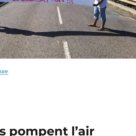
de « Manifestation à Nouméa »
ture
 pompent l’air