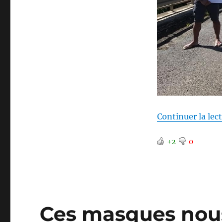
Continuer la lec
+2
0
Ces masques nous