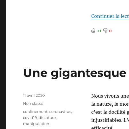
Continuer la lec
+1
0
Une gigantesque
Publié
11 avril 2020
Nous vivons une 
le
Catégories
Non classé
la nature, le mo
Étiquettes
confinement
,
coronavirus
,
c’est la docilité
covid19
,
dictature
,
injustifiables. 
manipulation
efficacité.