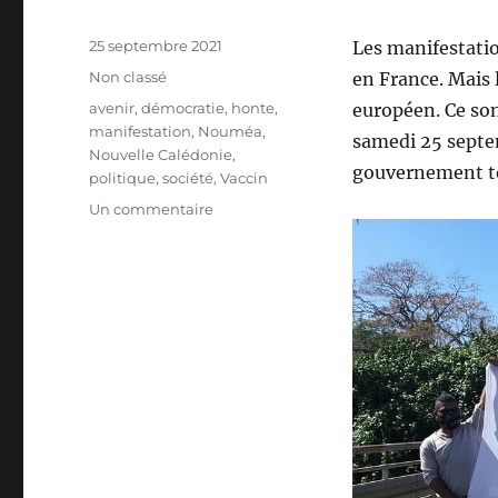
Publié
25 septembre 2021
Les manifestatio
le
Catégories
Non classé
en France. Mais 
Étiquettes
avenir
,
démocratie
,
honte
,
européen. Ce son
manifestation
,
Nouméa
,
samedi 25 septem
Nouvelle Calédonie
,
gouvernement ter
politique
,
société
,
Vaccin
sur
Un commentaire
Manifestation
à
Nouméa