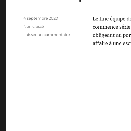
Publié
4 septembre 2020
Le fine équipe d
le
Catégories
Non classé
commence sérieu
sur
Laisser un commentaire
obligeant au por
Ces
affaire à une esc
masques
nous
pompent
l’air