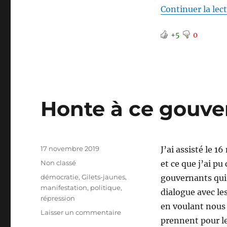
Continuer la lec
+5
0
Honte à ce gouv
Publié
17 novembre 2019
J’ai assisté le 
le
Catégories
Non classé
et ce que j’ai p
Étiquettes
démocratie
,
Gilets-jaunes
,
gouvernants qui 
manifestation
,
politique
,
dialogue avec les
répression
en voulant nous 
sur
Laisser un commentaire
prennent pour le
Honte