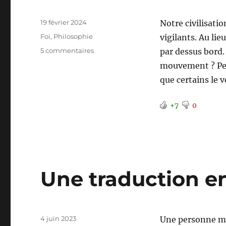
Publié
19 février 2024
Notre civilisati
le
Catégories
Foi
,
Philosophie
vigilants. Au lie
sur
5 commentaires
par dessus bord.
Apocalypse
mouvement ? Peu
:
que certains le 
On
n’a
rien
+7
0
vu
venir
Une traduction e
Publié
4 juin 2023
Une personne m’