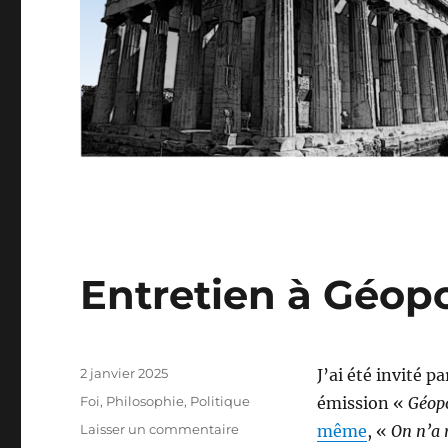
Entretien à Géop
Publié
2 janvier 2025
J’ai été invité 
le
Catégories
Foi
,
Philosophie
,
Politique
émission «
Géopo
sur
Laisser un commentaire
même
, «
On n’a 