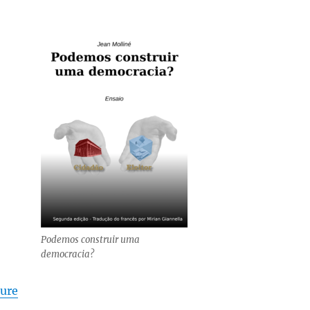
Podemos construir uma
democracia?
de « Une traduction en portugais »
ture