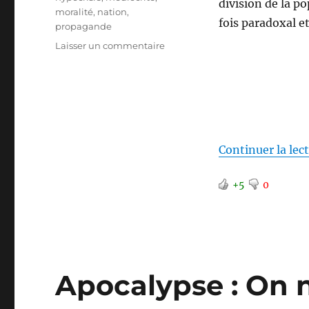
division de la po
moralité
,
nation
,
fois paradoxal e
propagande
sur
Laisser un commentaire
Maintenir
la
division
Continuer la lec
+5
0
Apocalypse : On n