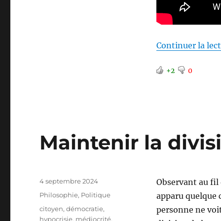
Continuer la lec
+2
0
Maintenir la divis
Publié
4 septembre 2024
Observant au fil
le
Catégories
Philosophie
,
Politique
apparu quelque 
Étiquettes
citoyen
,
démocratie
,
personne ne voit
hypocrisie
,
médiocrité
,