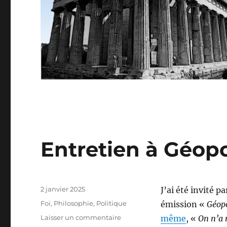
Entretien à Géop
Publié
2 janvier 2025
J’ai été invité 
le
Catégories
Foi
,
Philosophie
,
Politique
émission «
Géopo
sur
Laisser un commentaire
même
, «
On n’a 