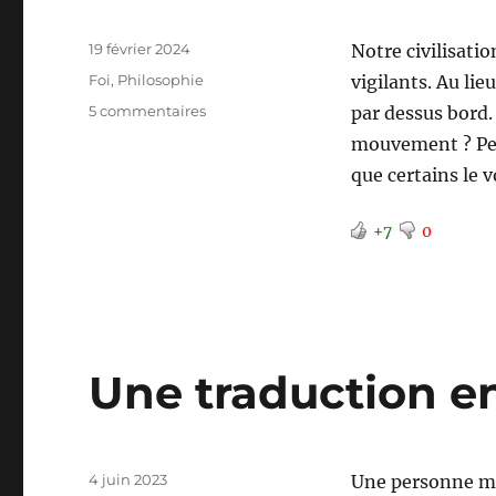
Publié
19 février 2024
Notre civilisati
le
Catégories
Foi
,
Philosophie
vigilants. Au lie
sur
5 commentaires
par dessus bord.
Apocalypse
mouvement ? Peu
:
que certains le 
On
n’a
rien
+7
0
vu
venir
Une traduction e
Publié
4 juin 2023
Une personne m’