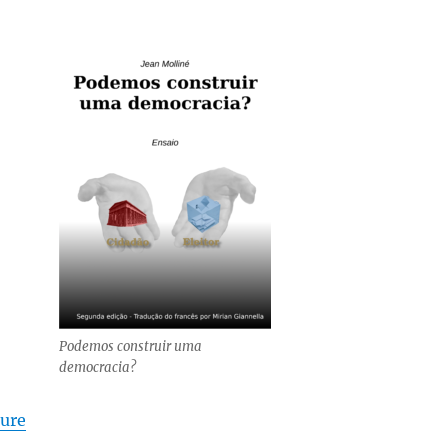
Podemos construir uma
democracia?
de « Une traduction en portugais »
ture