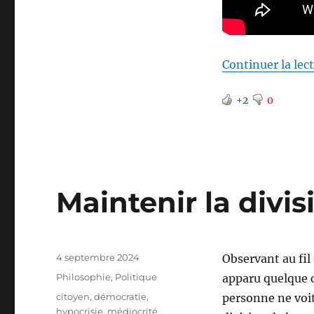
Continuer la lec
+2
0
Maintenir la divis
Publié
4 septembre 2024
Observant au fil
le
Catégories
Philosophie
,
Politique
apparu quelque 
Étiquettes
citoyen
,
démocratie
,
personne ne voit
hypocrisie
,
médiocrité
,