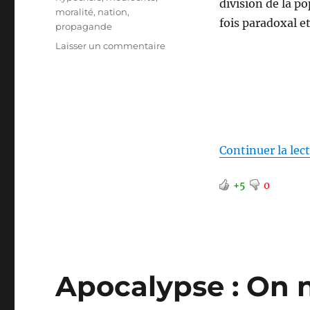
division de la po
moralité
,
nation
,
fois paradoxal e
propagande
sur
Laisser un commentaire
Maintenir
la
division
Continuer la lec
+5
0
Apocalypse : On n