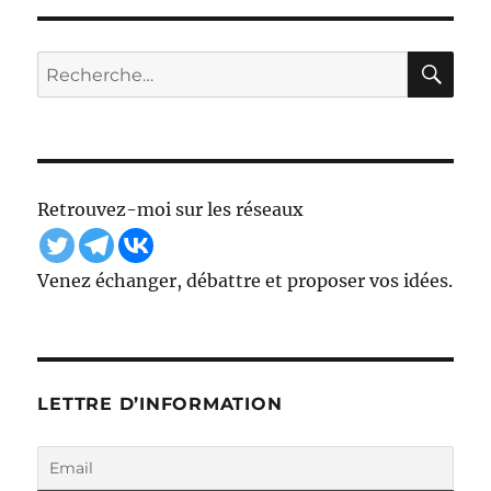
Démocratie
et
actualité
RE
Recherche
pour :
Retrouvez-moi sur les réseaux
Venez échanger, débattre et proposer vos idées.
LETTRE D’INFORMATION