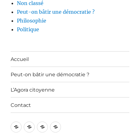
Non classé
Peut-on bâtir une démocratie ?
Philosophie
Politique
Accueil
Peut-on bâtir une démocratie ?
L’Agora citoyenne
Contact
Accueil
Peut-
L’Agora
Contact
on
citoyenne