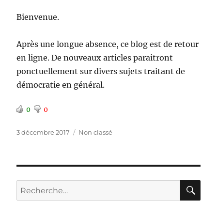
Bienvenue.
Après une longue absence, ce blog est de retour
en ligne. De nouveaux articles paraitront
ponctuellement sur divers sujets traitant de
démocratie en général.
0
0
Publié
Catégories
3 décembre 2017
Non classé
le
RE
Recherche
pour :