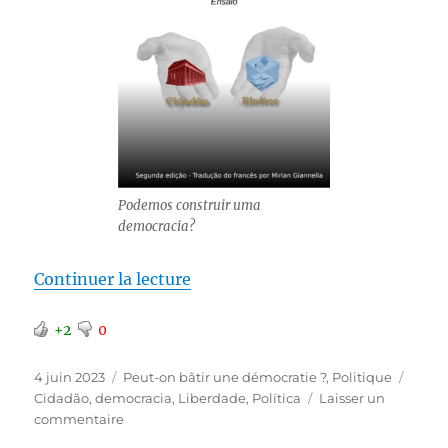
Podemos construir uma
democracia?
de « Une traduction en portugai
Continuer la lecture
+2
0
Publié
Catégories
Étiqu
4 juin 2023
Peut-on bâtir une démocratie ?
,
Politique
le
Cidadão
,
democracia
,
Liberdade
,
Política
Laisser un
sur
commentaire
Une