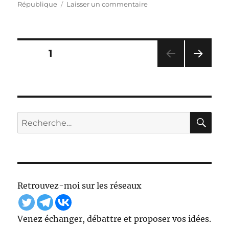
sur
République
Laisser un commentaire
Lettre
ouverte
à
Emmanuel
Pagination
PAGE
1
Macron
cc
PAG
des
à
E
Jean
SUIV
publications
ANT
Castex
E
RE
Recherche
pour :
Retrouvez-moi sur les réseaux
Venez échanger, débattre et proposer vos idées.