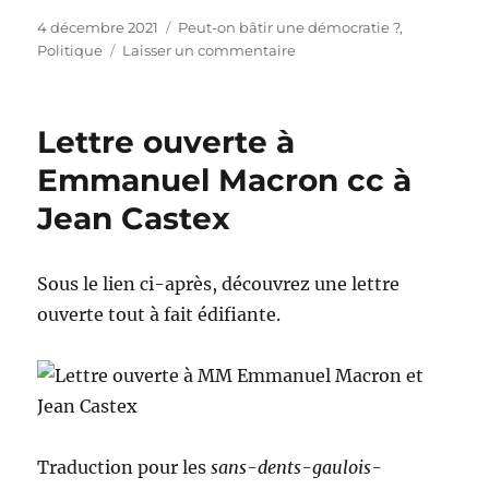
Publié
Catégories
4 décembre 2021
Peut-on bâtir une démocratie ?
,
le
sur
Politique
Laisser un commentaire
Les
universités
populaires
Lettre ouverte à
–
la
Emmanuel Macron cc à
Démocratie
Jean Castex
Sous le lien ci-après, découvrez une lettre
ouverte tout à fait édifiante.
Traduction pour les
sans-dents-gaulois-