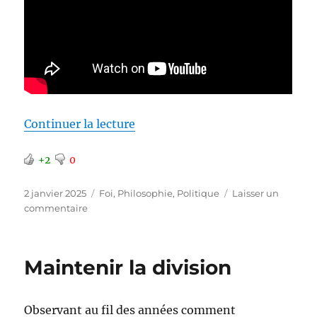
de « Entretien à Géopolitique P
Continuer la lecture
+2
0
Publié
Catégories
2 janvier 2025
Foi
,
Philosophie
,
Politique
Laisser un
le
sur
commentaire
Entretien
à
Géopolitique
Maintenir la division
Profonde
Observant au fil des années comment