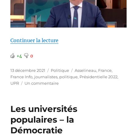
de « Détestables journalistes de
Continuer la lecture
+4
0
Publié
Catégories
Étiquettes
13 décembre 2021
Politique
Asselineau
,
France
,
le
France Info
,
journalistes
,
politique
,
Présidentielle 2022
,
sur
UPR
Un commentaire
Détestables
journalistes
de
Les universités
carnaval
populaires – la
Démocratie