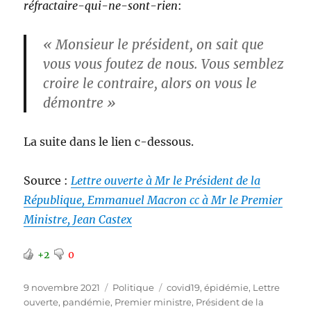
réfractaire-qui-ne-sont-rien
:
« Monsieur le président, on sait que
vous vous foutez de nous. Vous semblez
croire le contraire, alors on vous le
démontre »
La suite dans le lien c-dessous.
Source :
Lettre ouverte à Mr le Président de la
République, Emmanuel Macron cc à Mr le Premier
Ministre, Jean Castex
+2
0
Publié
Catégories
Étiquettes
9 novembre 2021
Politique
covid19
,
épidémie
,
Lettre
le
ouverte
,
pandémie
,
Premier ministre
,
Président de la