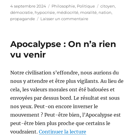
Publié
Catégories
Étiquettes
4 septembre 2024
Philosophie
,
Politique
citoyen
,
le
démocratie
,
hypocrisie
,
médiocrité
,
moralité
,
nation
,
sur
propagande
Laisser un commentaire
Maintenir
la
division
Apocalypse : On n’a rien
vu venir
Notre civilisation s’effondre, nous aurions du
nous y attendre et être plus vigilants. Au lieu de
cela, les valeurs morales ont été bafouées et
envoyées par dessus bord. Le résultat est sous
nos yeux. Peut-on encore inverser le
mouvement ? Peut-être bien, l’Apocalypse est
peut-être bien plus proche que certains le
de « Apocalypse : On
voudraient.
Continuer la lecture