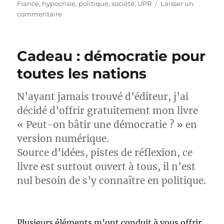
France
,
hypocrisie
,
politique
,
société
,
UPR
Laisser un
sur
commentaire
Nouvel
entretien
Démocratie
Cadeau : démocratie pour
et
actualité
toutes les nations
N’ayant jamais trouvé d’éditeur, j’ai
décidé d’offrir gratuitement mon livre
« Peut-on bâtir une démocratie ? » en
version numérique.
Source d’idées, pistes de réflexion, ce
livre est surtout ouvert à tous, il n’est
nul besoin de s’y connaître en politique.
Plusieurs éléments m’ont conduit à vous offrir