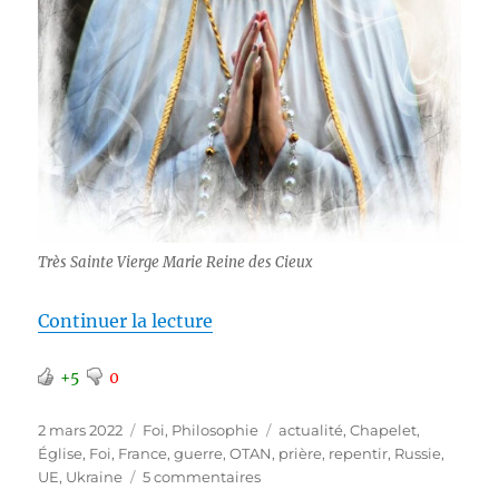
Très Sainte Vierge Marie Reine des Cieux
de « Une autre perspective pour 
Continuer la lecture
+5
0
Publié
Catégories
Étiquettes
2 mars 2022
Foi
,
Philosophie
actualité
,
Chapelet
,
le
Église
,
Foi
,
France
,
guerre
,
OTAN
,
prière
,
repentir
,
Russie
,
sur
UE
,
Ukraine
5 commentaires
Une