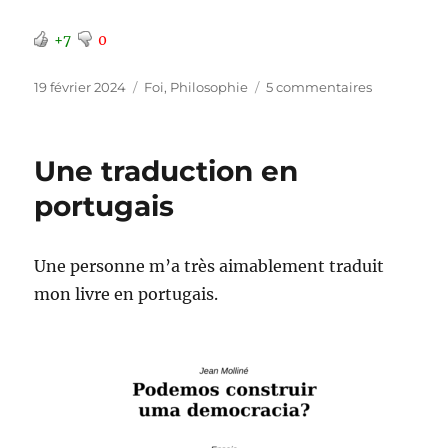
+7
0
Publié
Catégories
sur
19 février 2024
Foi
,
Philosophie
5 commentaires
le
Apocalypse
:
On
Une traduction en
n’a
rien
portugais
vu
venir
Une personne m’a très aimablement traduit
mon livre en portugais.