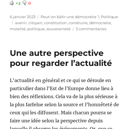
+2
0
Publié
Catégories
6 janvier 2023
Peut-on bâtir une démocratie ?
,
Politique
le
Étiquettes
avenir
,
citoyen
,
constitution
,
construire
,
démocratie
,
sur
moralité
,
politique
,
souveraineté
3 commentaires
Cadeau
:
démocratie
Une autre perspective
pour
toutes
pour regarder l’actualité
les
nations
L’actualité en général et ce qui se déroule en
particulier dans l’Est de l’Europe donne lieu à
bien des réflexions. Cela va de la plus sérieuse à
la plus farfelue selon la source et l’honnêteté de
ceux qui les diffusent. Mais chacun pourra se
faire une idée selon la perspective depuis
laquelle il observe les événements. Or, que ce