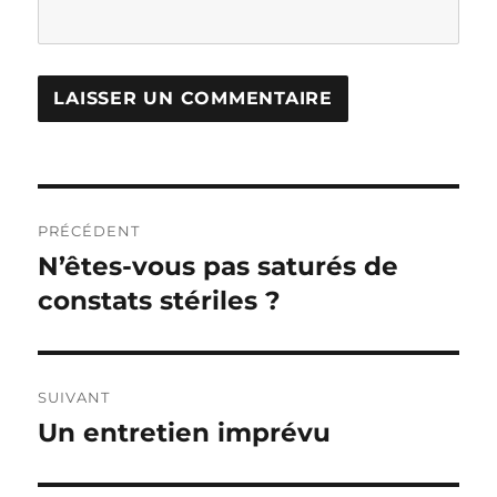
Navigation
PRÉCÉDENT
de
N’êtes-vous pas saturés de
Publication
précédente :
constats stériles ?
l’article
SUIVANT
Un entretien imprévu
Publication
suivante :