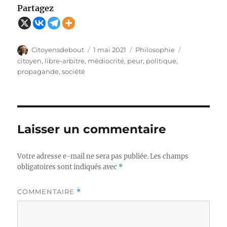
Partagez
Auteur
Publié
Catégories
Étiquettes
Citoyensdebout
1 mai 2021
Philosophie
le
citoyen
,
libre-arbitre
,
médiocrité
,
peur
,
politique
,
propagande
,
société
Laisser un commentaire
Votre adresse e-mail ne sera pas publiée.
Les champs
obligatoires sont indiqués avec
*
COMMENTAIRE
*