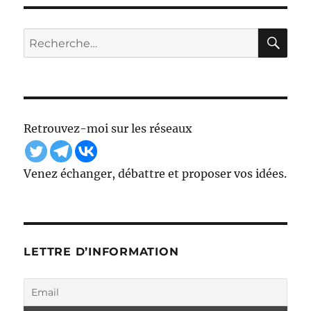
PRÉ
SUIV
publications
CÉD
ANT
ENT
E
RE
Recherche
E
pour :
Retrouvez-moi sur les réseaux
Venez échanger, débattre et proposer vos idées.
LETTRE D’INFORMATION