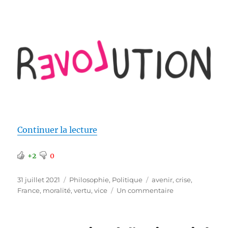
de « Changer est devenu un impé
Continuer la lecture
+2
0
Publié
Catégories
Étiquettes
31 juillet 2021
Philosophie
,
Politique
avenir
,
crise
,
le
sur
France
,
moralité
,
vertu
,
vice
Un commentaire
Changer
est
devenu