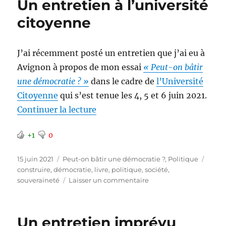
Un entretien à l’université
un
impératif
citoyenne
J’ai récemment posté un entretien que j’ai eu à
Avignon à propos de mon essai
« Peut-on bâtir
une démocratie ? »
dans le cadre de
l’Université
Citoyenne
qui s’est tenue les 4, 5 et 6 juin 2021.
de « Un entretien à l’université
Continuer la lecture
+1
0
Publié
Catégories
Étiqu
15 juin 2021
Peut-on bâtir une démocratie ?
,
Politique
le
construire
,
démocratie
,
livre
,
politique
,
société
,
sur
souveraineté
Laisser un commentaire
Un
entretien
à
Un entretien imprévu
l’université