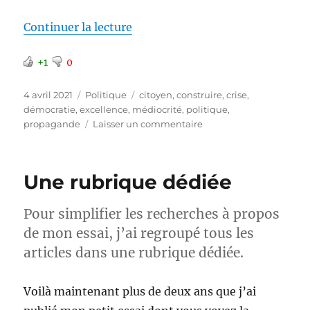
de « N’êtes-vous pas saturés de 
Continuer la lecture
+1
0
Publié
Catégories
Étiquettes
4 avril 2021
Politique
citoyen
,
construire
,
crise
,
le
démocratie
,
excellence
,
médiocrité
,
politique
,
sur
propagande
Laisser un commentaire
N’êtes-
vous
pas
Une rubrique dédiée
saturés
de
constats
Pour simplifier les recherches à propos
stériles
de mon essai, j’ai regroupé tous les
?
articles dans une rubrique dédiée.
Voilà maintenant plus de deux ans que j’ai