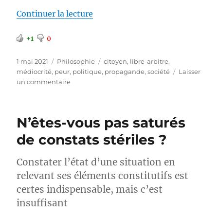
de « De quoi avez-vous donc peu
Continuer la lecture
+1
0
Publié
Catégories
Étiquettes
1 mai 2021
Philosophie
citoyen
,
libre-arbitre
,
le
médiocrité
,
peur
,
politique
,
propagande
,
société
Laisser
sur
un commentaire
De
quoi
avez-
N’êtes-vous pas saturés
vous
donc
de constats stériles ?
peur
?
Constater l’état d’une situation en
relevant ses éléments constitutifs est
certes indispensable, mais c’est
insuffisant