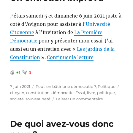
citoyenne
J’étais samedi 5 et dimanche 6 juin 2021 juste à
coté d’Avignon pour assister à l’
Université
Citoyenne
à l’Invitation de
La Première
Démocratie
pour y présenter mon essai. J’ai
aussi eu un entretien avec «
Les jardins de la
de « Un entretie
Constitution
».
Continuer la lecture
+1
0
Publié
Catégories
Étique
7 juin 2021
Peut-on bâtir une démocratie ?
,
Politique
le
citoyen
,
constitution
,
démocratie
,
Essai
,
livre
,
politique
,
sur
société
,
souveraineté
Laisser un commentaire
Un
entretien
imprévu
De quoi avez-vous donc