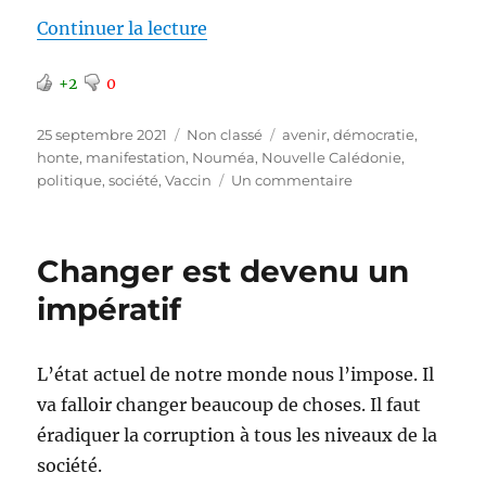
de « Manifestation à Nouméa »
Continuer la lecture
+2
0
Publié
Catégories
Étiquettes
25 septembre 2021
Non classé
avenir
,
démocratie
,
le
honte
,
manifestation
,
Nouméa
,
Nouvelle Calédonie
,
sur
politique
,
société
,
Vaccin
Un commentaire
Manifestation
à
Nouméa
Changer est devenu un
impératif
L’état actuel de notre monde nous l’impose. Il
va falloir changer beaucoup de choses. Il faut
éradiquer la corruption à tous les niveaux de la
société.