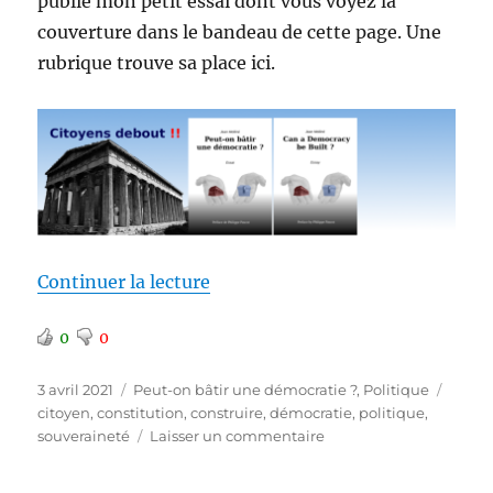
publié mon petit essai dont vous voyez la
couverture dans le bandeau de cette page. Une
rubrique trouve sa place ici.
de « Une rubrique dédiée »
Continuer la lecture
0
0
Publié
Catégories
Étiqu
3 avril 2021
Peut-on bâtir une démocratie ?
,
Politique
le
citoyen
,
constitution
,
construire
,
démocratie
,
politique
,
sur
souveraineté
Laisser un commentaire
Une
rubrique