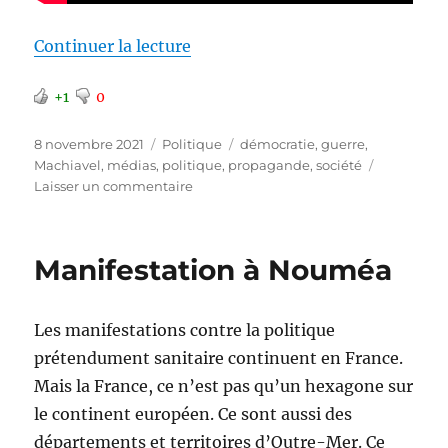
de « Le combat médiatique »
Continuer la lecture
+1
0
Publié
Catégories
Étiquettes
8 novembre 2021
Politique
démocratie
,
guerre
,
le
Machiavel
,
médias
,
politique
,
propagande
,
société
sur
Laisser un commentaire
Le
combat
médiatique
Manifestation à Nouméa
Les manifestations contre la politique
prétendument sanitaire continuent en France.
Mais la France, ce n’est pas qu’un hexagone sur
le continent européen. Ce sont aussi des
départements et territoires d’Outre-Mer. Ce