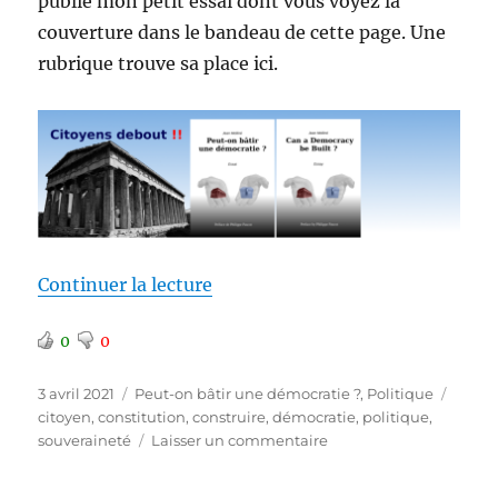
publié mon petit essai dont vous voyez la
couverture dans le bandeau de cette page. Une
rubrique trouve sa place ici.
de « Une rubrique dédiée »
Continuer la lecture
0
0
Publié
Catégories
Étiqu
3 avril 2021
Peut-on bâtir une démocratie ?
,
Politique
le
citoyen
,
constitution
,
construire
,
démocratie
,
politique
,
sur
souveraineté
Laisser un commentaire
Une
rubrique