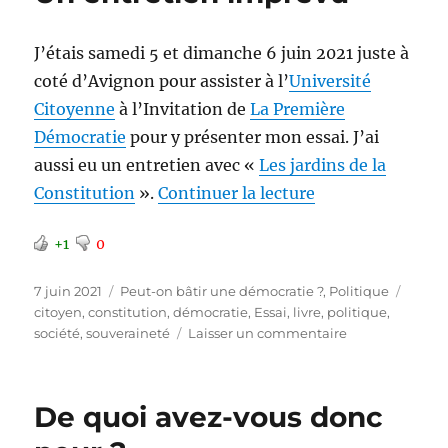
citoyenne
J’étais samedi 5 et dimanche 6 juin 2021 juste à
coté d’Avignon pour assister à l’
Université
Citoyenne
à l’Invitation de
La Première
Démocratie
pour y présenter mon essai. J’ai
aussi eu un entretien avec «
Les jardins de la
de « Un entretie
Constitution
».
Continuer la lecture
+1
0
Publié
Catégories
Étique
7 juin 2021
Peut-on bâtir une démocratie ?
,
Politique
le
citoyen
,
constitution
,
démocratie
,
Essai
,
livre
,
politique
,
sur
société
,
souveraineté
Laisser un commentaire
Un
entretien
imprévu
De quoi avez-vous donc