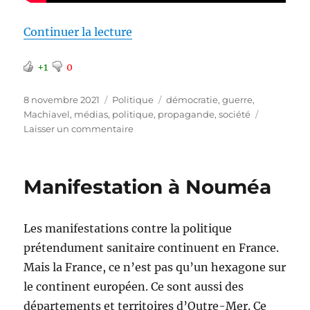
de « Le combat médiatique »
Continuer la lecture
+1
0
Publié
Catégories
Étiquettes
8 novembre 2021
Politique
démocratie
,
guerre
,
le
Machiavel
,
médias
,
politique
,
propagande
,
société
sur
Laisser un commentaire
Le
combat
médiatique
Manifestation à Nouméa
Les manifestations contre la politique
prétendument sanitaire continuent en France.
Mais la France, ce n’est pas qu’un hexagone sur
le continent européen. Ce sont aussi des
départements et territoires d’Outre-Mer. Ce