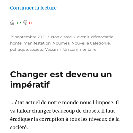
de « Manifestation à Nouméa »
Continuer la lecture
+2
0
Publié
Catégories
Étiquettes
25 septembre 2021
Non classé
avenir
,
démocratie
,
le
honte
,
manifestation
,
Nouméa
,
Nouvelle Calédonie
,
sur
politique
,
société
,
Vaccin
Un commentaire
Manifestation
à
Nouméa
Changer est devenu un
impératif
L’état actuel de notre monde nous l’impose. Il
va falloir changer beaucoup de choses. Il faut
éradiquer la corruption à tous les niveaux de la
société.