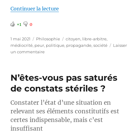
de « De quoi avez-vous donc peu
Continuer la lecture
+1
0
Publié
Catégories
Étiquettes
1 mai 2021
Philosophie
citoyen
,
libre-arbitre
,
le
médiocrité
,
peur
,
politique
,
propagande
,
société
Laisser
sur
un commentaire
De
quoi
avez-
N’êtes-vous pas saturés
vous
donc
de constats stériles ?
peur
?
Constater l’état d’une situation en
relevant ses éléments constitutifs est
certes indispensable, mais c’est
insuffisant