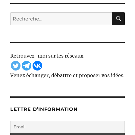
PRÉ
SUIV
publications
CÉD
ANT
ENT
E
RE
Recherche
E
pour :
Retrouvez-moi sur les réseaux
Venez échanger, débattre et proposer vos idées.
LETTRE D’INFORMATION