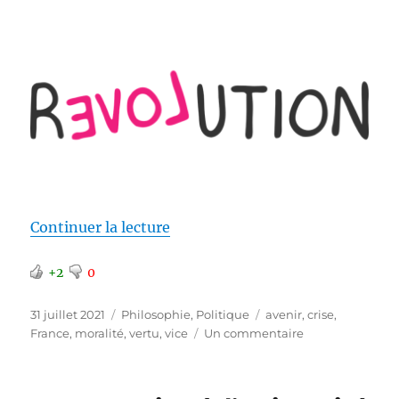
de « Changer est devenu un impé
Continuer la lecture
+2
0
Publié
Catégories
Étiquettes
31 juillet 2021
Philosophie
,
Politique
avenir
,
crise
,
le
sur
France
,
moralité
,
vertu
,
vice
Un commentaire
Changer
est
devenu