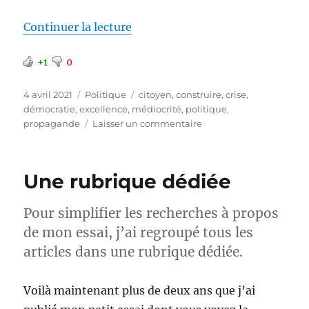
de « N’êtes-vous pas saturés de 
Continuer la lecture
+1
0
Publié
Catégories
Étiquettes
4 avril 2021
Politique
citoyen
,
construire
,
crise
,
le
démocratie
,
excellence
,
médiocrité
,
politique
,
sur
propagande
Laisser un commentaire
N’êtes-
vous
pas
Une rubrique dédiée
saturés
de
constats
Pour simplifier les recherches à propos
stériles
de mon essai, j’ai regroupé tous les
?
articles dans une rubrique dédiée.
Voilà maintenant plus de deux ans que j’ai