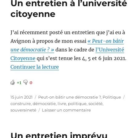
Un entretien à l’université
un
impératif
citoyenne
J’ai récemment posté un entretien que j’ai eu à
Avignon à propos de mon essai
« Peut-on bâtir
une démocratie ? »
dans le cadre de
l’Université
Citoyenne
qui s’est tenue les 4, 5 et 6 juin 2021.
de « Un entretien à l’université
Continuer la lecture
+1
0
Publié
Catégories
Étiqu
15 juin 2021
Peut-on bâtir une démocratie ?
,
Politique
le
construire
,
démocratie
,
livre
,
politique
,
société
,
sur
souveraineté
Laisser un commentaire
Un
entretien
à
Un entretien imprévu
l’université