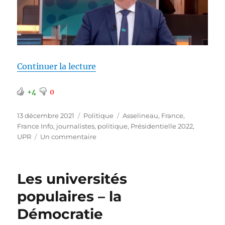
de « Détestables journalistes de
Continuer la lecture
+4
0
Publié
Catégories
Étiquettes
13 décembre 2021
Politique
Asselineau
,
France
,
le
France Info
,
journalistes
,
politique
,
Présidentielle 2022
,
sur
UPR
Un commentaire
Détestables
journalistes
de
Les universités
carnaval
populaires – la
Démocratie