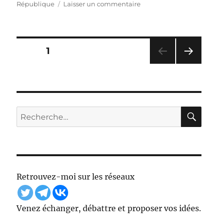
sur
République
Laisser un commentaire
Lettre
ouverte
à
Emmanuel
Pagination
PAGE
1
Macron
cc
PAG
des
à
E
Jean
SUIV
publications
ANT
Castex
E
RE
Recherche
pour :
Retrouvez-moi sur les réseaux
Venez échanger, débattre et proposer vos idées.