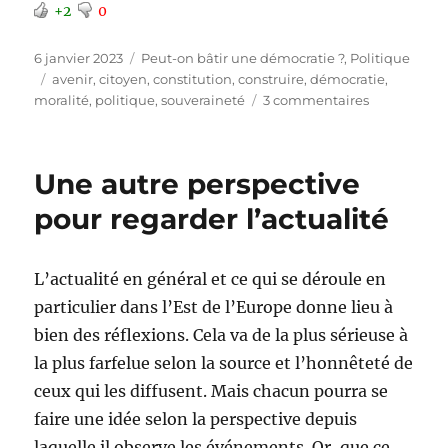
+2
0
Publié
Catégories
6 janvier 2023
Peut-on bâtir une démocratie ?
,
Politique
le
Étiquettes
avenir
,
citoyen
,
constitution
,
construire
,
démocratie
,
sur
moralité
,
politique
,
souveraineté
3 commentaires
Cadeau
:
démocratie
Une autre perspective
pour
toutes
pour regarder l’actualité
les
nations
L’actualité en général et ce qui se déroule en
particulier dans l’Est de l’Europe donne lieu à
bien des réflexions. Cela va de la plus sérieuse à
la plus farfelue selon la source et l’honnêteté de
ceux qui les diffusent. Mais chacun pourra se
faire une idée selon la perspective depuis
laquelle il observe les événements. Or, que ce