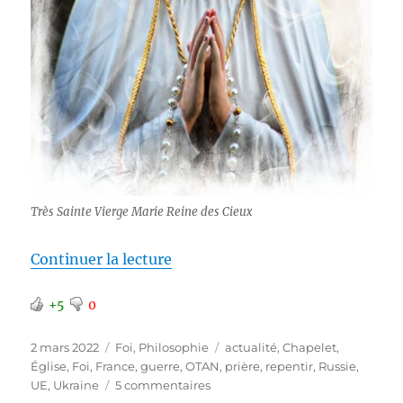
Très Sainte Vierge Marie Reine des Cieux
de « Une autre perspective pour 
Continuer la lecture
+5
0
Publié
Catégories
Étiquettes
2 mars 2022
Foi
,
Philosophie
actualité
,
Chapelet
,
le
Église
,
Foi
,
France
,
guerre
,
OTAN
,
prière
,
repentir
,
Russie
,
sur
UE
,
Ukraine
5 commentaires
Une