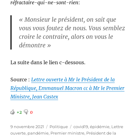
réfractaire-qui-ne-sont-rien
:
« Monsieur le président, on sait que
vous vous foutez de nous. Vous semblez
croire le contraire, alors on vous le
démontre »
La suite dans le lien c-dessous.
Source :
Lettre ouverte à Mr le Président de la
République, Emmanuel Macron cc à Mr le Premier
Ministre, Jean Castex
+2
0
Publié
Catégories
Étiquettes
9 novembre 2021
Politique
covid19
,
épidémie
,
Lettre
le
ouverte
,
pandémie
,
Premier ministre
,
Président de la