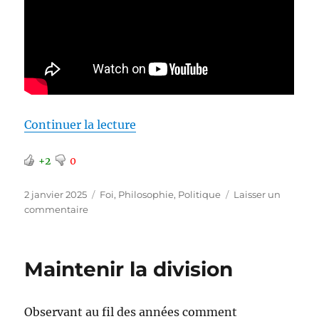
de « Entretien à Géopolitique P
Continuer la lecture
+2
0
Publié
Catégories
2 janvier 2025
Foi
,
Philosophie
,
Politique
Laisser un
le
sur
commentaire
Entretien
à
Géopolitique
Maintenir la division
Profonde
Observant au fil des années comment