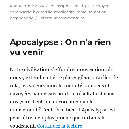
Publié
Catégories
Étiquettes
4 septembre 2024
Philosophie
,
Politique
citoyen
,
le
démocratie
,
hypocrisie
,
médiocrité
,
moralité
,
nation
,
sur
propagande
Laisser un commentaire
Maintenir
la
division
Apocalypse : On n’a rien
vu venir
Notre civilisation s’effondre, nous aurions du
nous y attendre et être plus vigilants. Au lieu de
cela, les valeurs morales ont été bafouées et
envoyées par dessus bord. Le résultat est sous
nos yeux. Peut-on encore inverser le
mouvement ? Peut-être bien, l’Apocalypse est
peut-être bien plus proche que certains le
de « Apocalypse : On
voudraient.
Continuer la lecture