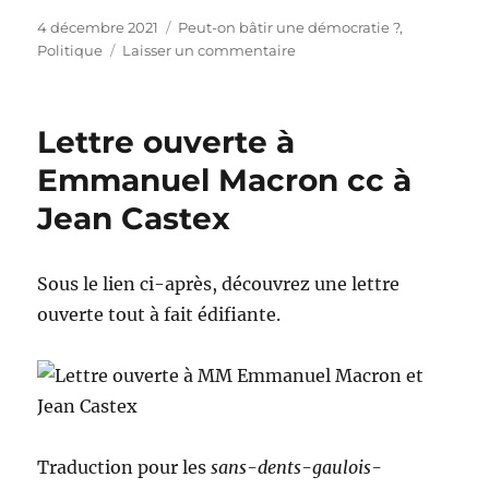
Publié
Catégories
4 décembre 2021
Peut-on bâtir une démocratie ?
,
le
sur
Politique
Laisser un commentaire
Les
universités
populaires
Lettre ouverte à
–
la
Emmanuel Macron cc à
Démocratie
Jean Castex
Sous le lien ci-après, découvrez une lettre
ouverte tout à fait édifiante.
Traduction pour les
sans-dents-gaulois-