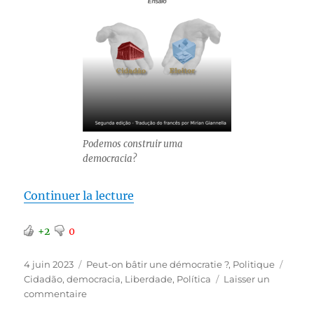
Podemos construir uma
democracia?
de « Une traduction en portugai
Continuer la lecture
+2
0
Publié
Catégories
Étiqu
4 juin 2023
Peut-on bâtir une démocratie ?
,
Politique
le
Cidadão
,
democracia
,
Liberdade
,
Política
Laisser un
sur
commentaire
Une