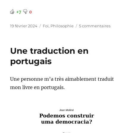
+7
0
Publié
Catégories
sur
19 février 2024
Foi
,
Philosophie
5 commentaires
le
Apocalypse
:
On
Une traduction en
n’a
rien
portugais
vu
venir
Une personne m’a très aimablement traduit
mon livre en portugais.