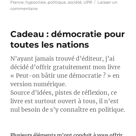
France
,
hypocrisie
,
politique
,
société
,
UPR
Laisser un
sur
commentaire
Nouvel
entretien
Démocratie
Cadeau : démocratie pour
et
actualité
toutes les nations
N’ayant jamais trouvé d’éditeur, j’ai
décidé d’offrir gratuitement mon livre
« Peut-on bâtir une démocratie ? » en
version numérique.
Source d’idées, pistes de réflexion, ce
livre est surtout ouvert à tous, il n’est
nul besoin de s’y connaître en politique.
Plusieurs éléments m’ont conduit à vous offrir